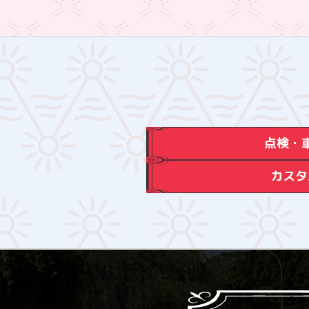
点検・
カスタ