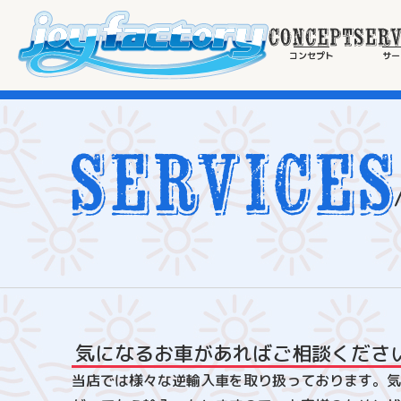
コンセプト
サー
販
売
気になるお車があればご相談くださ
当店では様々な逆輸入車を取り扱っております。気