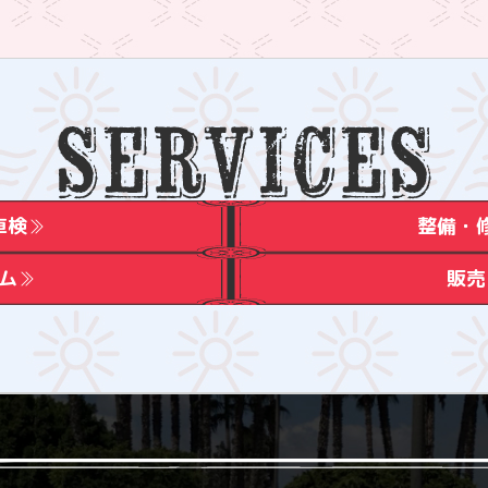
車検
整備・
ム
販売